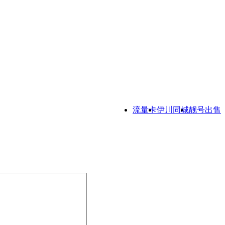
流量卡
伊川同城
靓号出售