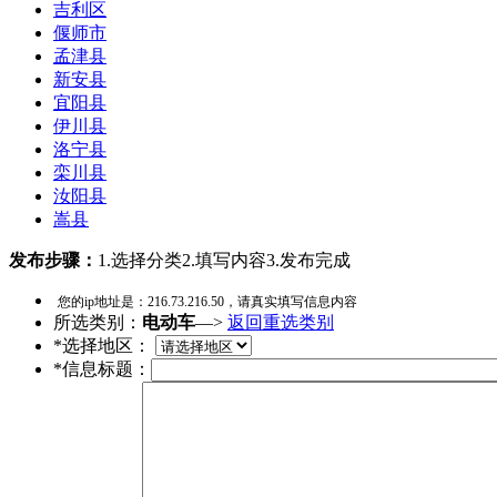
吉利区
偃师市
孟津县
新安县
宜阳县
伊川县
洛宁县
栾川县
汝阳县
嵩县
发布步骤：
1.选择分类
2.填写内容
3.发布完成
您的ip地址是：
216.73.216.50
，请真实填写信息内容
所选类别：
电动车
—>
返回重选类别
*选择地区：
*信息标题：